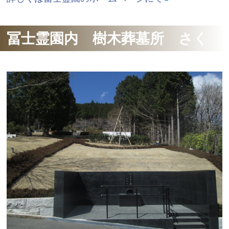
冨士霊園内 樹木葬墓所 さく
らの丘