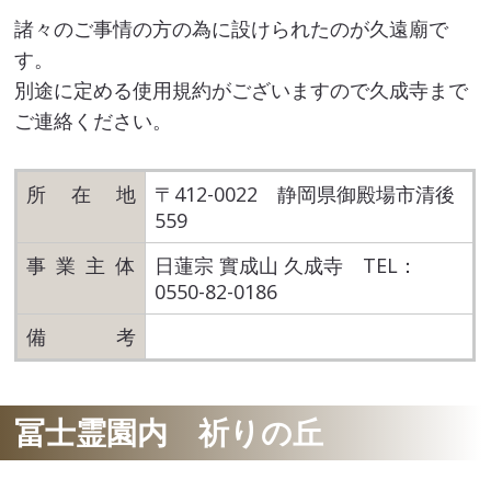
諸々のご事情の方の為に設けられたのが久遠廟で
す。
別途に定める使用規約がございますので久成寺まで
ご連絡ください。
所在
地
〒412-0022 静岡県御殿場市清後
559
事業主
体
日蓮宗 實成山 久成寺 TEL：
0550-82-0186
備
考
冨士霊園内 祈りの丘