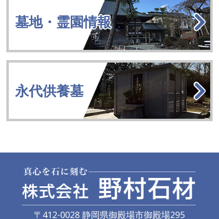
墓地・霊園情報
永代供養墓
〒412-0028 静岡県御殿場市御殿場295