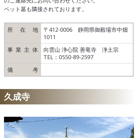
のご連絡先にお問い合わせください。
ペット墓も隣接されております。
所在
地
〒412-0006 静岡県御殿場市中畑
1011
事業主
体
向雲山 浄心院 善竜寺 浄土宗
TEL：0550-89-2597
備
考
久成寺