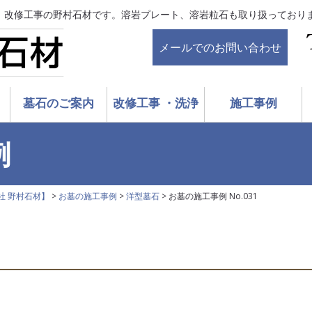
、改修工事の野村石材です。溶岩プレート、溶岩粒石も取り扱っており
メールでのお問い合わせ
墓石のご案内
改修工事 ・洗浄
施工事例
例
社 野村石材】
>
お墓の施工事例
>
洋型墓石
>
お墓の施工事例 No.031